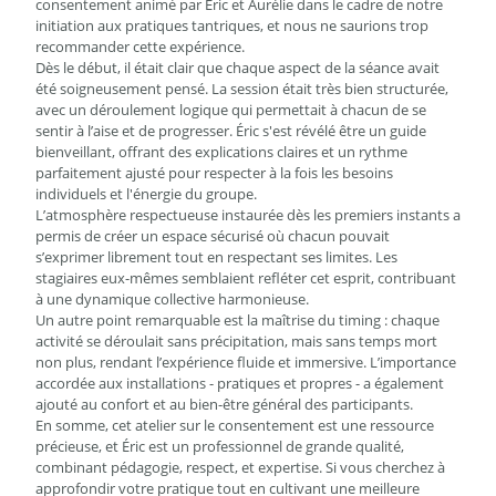
consentement animé par Éric et Aurélie dans le cadre de notre
initiation aux pratiques tantriques, et nous ne saurions trop
recommander cette expérience.
Dès le début, il était clair que chaque aspect de la séance avait
été soigneusement pensé. La session était très bien structurée,
avec un déroulement logique qui permettait à chacun de se
sentir à l’aise et de progresser. Éric s'est révélé être un guide
bienveillant, offrant des explications claires et un rythme
parfaitement ajusté pour respecter à la fois les besoins
individuels et l'énergie du groupe.
L’atmosphère respectueuse instaurée dès les premiers instants a
permis de créer un espace sécurisé où chacun pouvait
s’exprimer librement tout en respectant ses limites. Les
stagiaires eux-mêmes semblaient refléter cet esprit, contribuant
à une dynamique collective harmonieuse.
Un autre point remarquable est la maîtrise du timing : chaque
activité se déroulait sans précipitation, mais sans temps mort
non plus, rendant l’expérience fluide et immersive. L’importance
accordée aux installations - pratiques et propres - a également
ajouté au confort et au bien-être général des participants.
En somme, cet atelier sur le consentement est une ressource
précieuse, et Éric est un professionnel de grande qualité,
combinant pédagogie, respect, et expertise. Si vous cherchez à
approfondir votre pratique tout en cultivant une meilleure