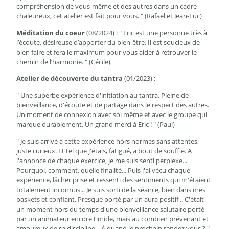
compréhension de vous-même et des autres dans un cadre
chaleureux, cet atelier est fait pour vous. " (Rafael et Jean-Luc)
Méditation du coeur
(08/2024) : " Eric est une personne très à
l’écoute, désireuse d’apporter du bien-être. Il est soucieux de
bien faire et fera le maximum pour vous aider à retrouver le
chemin de l’harmonie. " (Cécile)
Atelier de découverte du tantra
(01/2023) :
" Une superbe expérience d'initiation au tantra. Pleine de
bienveillance, d'écoute et de partage dans le respect des autres.
Un moment de connexion avec soi même et avec le groupe qui
marque durablement. Un grand merci à Eric ! " (Paul)
" Je suis arrivé à cette expérience hors normes sans attentes,
juste curieux. Et tel que j'étais, fatigué, a bout de souffle. A
l'annonce de chaque exercice, je me suis senti perplexe...
Pourquoi, comment, quelle finalité... Puis j'ai vécu chaque
expérience, lâcher prise et ressenti des sentiments qui m'étaient
totalement inconnus... Je suis sorti de la séance, bien dans mes
baskets et confiant. Presque porté par un aura positif .. C'était
un moment hors du temps d'une bienveillance salutaire porté
par un animateur encore timide, mais au combien prévenant et
amoureux de sa discipline... À quand le prochain rendez vous ? "